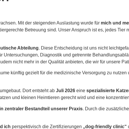
wachsen. Mit der steigenden Auslastung wurde für
mich und me
 tiergerechte Betreuung sind. Unser Anspruch ist es, jedes Ti
utische Abteilung
. Diese Entscheidung ist uns nicht leichtgefa
ür Untersuchungen, Diagnostik und getrennte Behandlungsabläu
dem nicht mehr in der Qualität anbieten, die wir für unsere Pa
ume künftig gezielt für die medizinische Versorgung zu nutzen
umgebaut. Dort entsteht ab
Juli 2026
eine
spezialisierte Katz
atzen und kleinen Heimtieren gerecht wird und eine konzentrier
in zentraler Bestandteil unserer Praxis
. Durch die zusätzlic
d ich
perspektivisch die Zertifizierungen
„dog-friendly clinic“