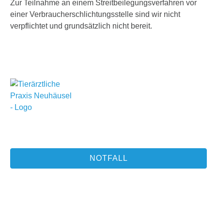
Zur Teilnahme an einem Streitbeilegungsverfahren vor
einer Verbraucherschlichtungsstelle sind wir nicht
verpflichtet und grundsätzlich nicht bereit.
Treten Sie ein in eine Welt, in der jedes Tier wie unser
eigenes behandelt wird und Ihre Zufriedenheit sowie die
Gesundheit Ihrer Haustiere im Mittelpunkt stehen.
NOTFALL
Quicklinks
Was wir tun
Start
Leistungen
Notfall
Tierphysiotherapie
Praxis
Zahnheilkunde