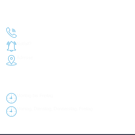
Team
Atemprobleme
Karriere
Kreuzbandriss / TTA
Kontakt
Telefon
(02620) 95 22 0
Notfall?
Hier klicken!
Adresse
Industriestraße 10,
56335 Neuhäusel
Sprechzeiten nach
Terminvereinbarung
Montag bis Freitag
08:00 - 13:00 Uhr
Montag, Dienstag, Donnerstag, Freitag
15:00 - 18:00 Uhr