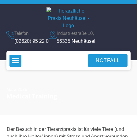
Telefon
Industriestraße 10,
(02620) 95 22 0
56335 Neuhäusel
NOTFALL
März 2026
Medical Training
Der Besuch in der Tierarztpraxis ist für viele Tiere (und
auch ihre Halter/-innen) mit Stress und Angst verbunden.