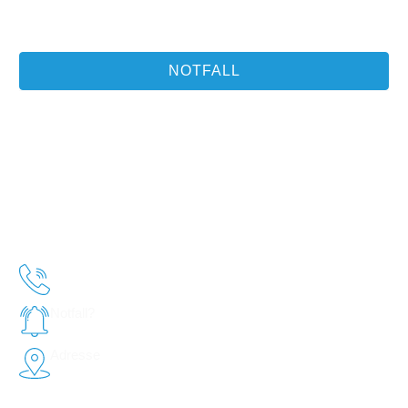
eigenes behandelt wird und Ihre Zufriedenheit sowie die
Gesundheit Ihrer Haustiere im Mittelpunkt stehen.
NOTFALL
Quicklinks
Was wir tun
Start
Leistungen
Notfall
Tierphysiotherapie
Praxis
Zahnheilkunde
Team
Atemprobleme
Karriere
Kreuzbandriss / TTA
Kontakt
Telefon
(02620) 95 22 0
Notfall?
Hier klicken!
Adresse
Industriestraße 10,
56335 Neuhäusel