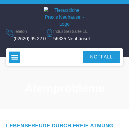
Telefon
Industriestraße 10,
(02620) 95 22 0
56335 Neuhäusel
NOTFALL
Atemprobleme
LEBENSFREUDE DURCH FREIE ATMUNG