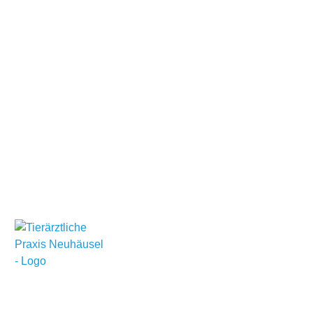
Treten Sie ein in eine Welt, in der jedes Tier wie unser
eigenes behandelt wird und Ihre Zufriedenheit sowie die
Gesundheit Ihrer Haustiere im Mittelpunkt stehen.