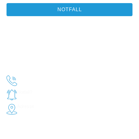
NOTFALL
Quicklinks
Was wir tun
Start
Leistungen
Notfall
Tierphysiotherapie
Praxis
Zahnheilkunde
Team
Atemprobleme
Karriere
Kreuzbandriss / TTA
Kontakt
Telefon
(02620) 95 22 0
Notfall?
Hier klicken!
Adresse
Industriestraße 10,
56335 Neuhäusel
Sprechzeiten nach
Terminvereinbarung